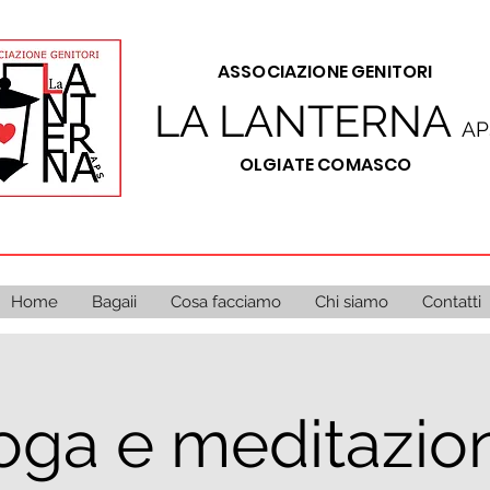
A
SSOCIAZIONE GENITORI
LA LANTERNA
AP
OLGIATE COMASCO
Home
Bagaii
Cosa facciamo
Chi siamo
Contatti
oga e meditazio