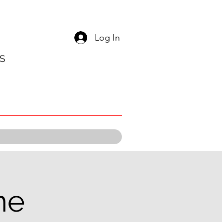
Log In
S
ne