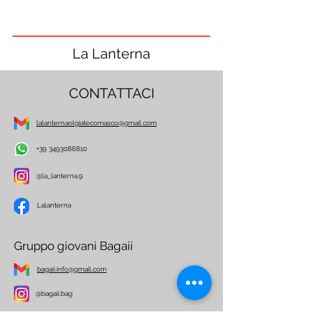
La Lanterna
CONTATTACI
lalanternaolgiatecomasco@gmail.com
+39 3493086810
@la_lanterna.9
Lalanterna
Gruppo giovani Bagaii
bagaii.info@gmail.com
@bagaii.bag