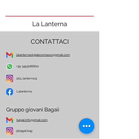
La Lanterna
CONTATTACI
lalanternaolgiatecomasco@gmail.com
+39 3493086810
@la_lanterna.9
Lalanterna
Gruppo giovani Bagaii
bagaii.info@gmail.com
@bagaii.bag