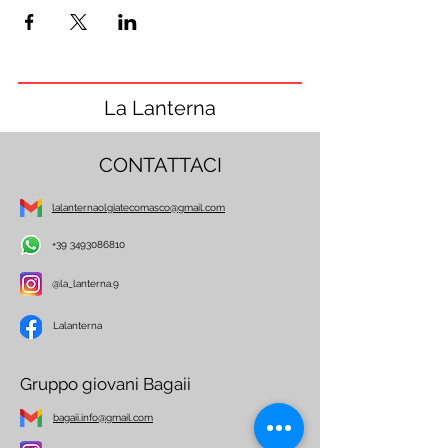
La Lanterna
CONTATTACI
lalanternaolgiatecomasco@gmail.com
+39 3493086810
@la_lanterna.9
Lalanterna
Gruppo giovani Bagaii
bagaii.info@gmail.com