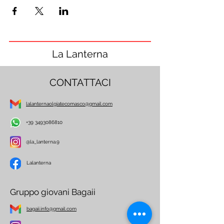
La Lanterna
CONTATTACI
lalanternaolgiatecomasco@gmail.com
+39 3493086810
@la_lanterna.9
Lalanterna
Gruppo giovani Bagaii
bagaii.info@gmail.com