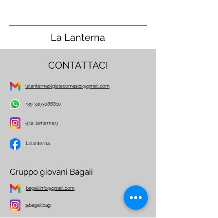
La Lanterna
CONTATTACI
lalanternaolgiatecomasco@gmail.com
+39 3493086810
@la_lanterna.9
Lalanterna
Gruppo giovani Bagaii
bagaii.info@gmail.com
@bagaii.bag