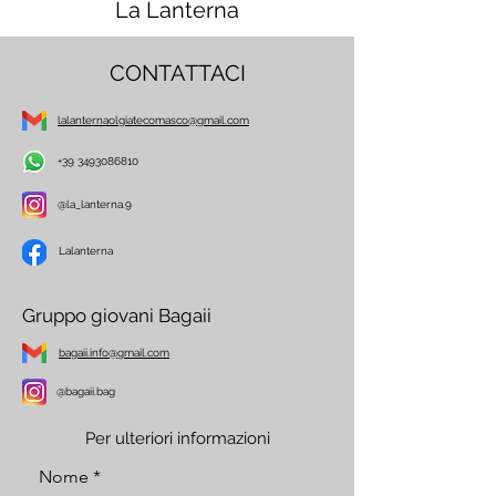
La Lanterna
CONTATTACI
lalanternaolgiatecomasco@gmail.com
+39 3493086810
@la_lanterna.9
Lalanterna
Gruppo giovani Bagaii
bagaii.info@gmail.com
@bagaii.bag
Per ulteriori informazioni
Nome