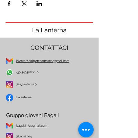
La Lanterna
CONTATTACI
lalanternaolgiatecomasco@gmail.com
+39 3493086810
@la_lanterna.9
Lalanterna
Gruppo giovani Bagaii
bagaii.info@gmail.com
@bagaii.bag