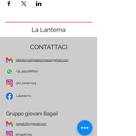
La Lanterna
CONTATTACI
lalanternaolgiatecomasco@gmail.com
+39 3493086810
@la_lanterna.9
Lalanterna
Gruppo giovani Bagaii
bagaii.info@gmail.com
@bagaii.bag