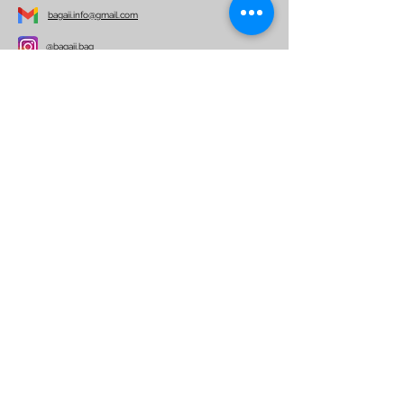
bagaii.info@gmail.com
@bagaii.bag
Per ulteriori informazioni
Nome
Email
Telefono
Indirizzo
Oggetto