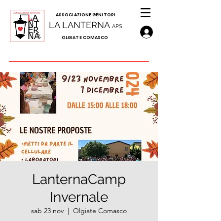
A
SSOCIAZIONE GENITORI
LA LANTERNA
APS
OLGIATE COMASCO
LanternaCamp
Invernale
sab 23 nov
  |  
Olgiate Comasco