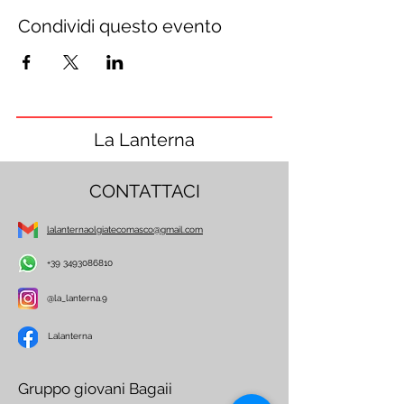
Condividi questo evento
La Lanterna
CONTATTACI
lalanternaolgiatecomasco@gmail.com
+39 3493086810
@la_lanterna.9
Lalanterna
Gruppo giovani Bagaii