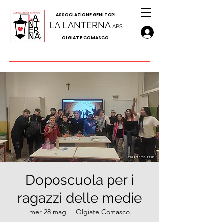
A
SSOCIAZIONE GENITORI
LA LANTERNA
APS
OLGIATE COMASCO
Doposcuola per i
ragazzi delle medie
mer 28 mag
  |  
Olgiate Comasco