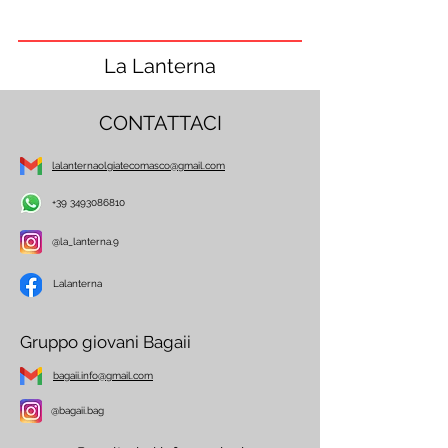
La Lanterna
CONTATTACI
lalanternaolgiatecomasco@gmail.com
+39 3493086810
@la_lanterna.9
Lalanterna
Gruppo giovani Bagaii
bagaii.info@gmail.com
@bagaii.bag