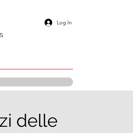
Log In
S
i delle