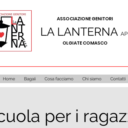
A
SSOCIAZIONE GENITORI
LA LANTERNA
AP
OLGIATE COMASCO
Home
Bagaii
Cosa facciamo
Chi siamo
Contatti
uola per i ragazz