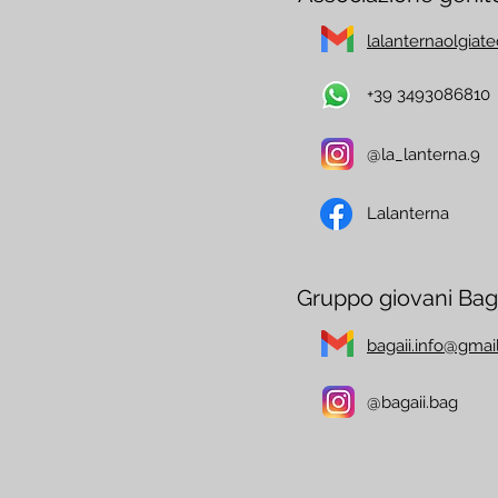
lalanternaolgia
+39 3493086810
@la_lanterna.9
Lalanterna
Gruppo giovani Baga
bagaii.info@gmai
@bagaii.bag