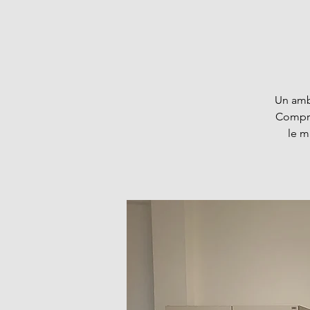
Un ambi
Compre
le m