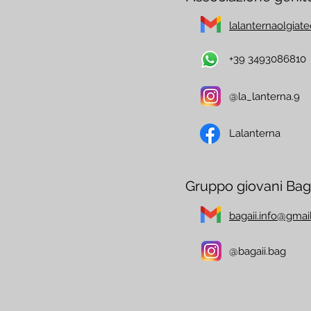
lalanternaolgia
+39 3493086810
@la_lanterna.9
Lalanterna
Gruppo giovani Baga
bagaii.info@gmai
@bagaii.bag