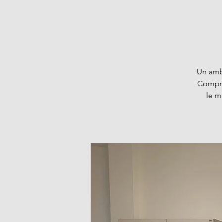
Un ambi
Compre
le m