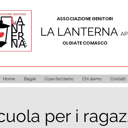
A
SSOCIAZIONE GENITORI
LA LANTERNA
AP
OLGIATE COMASCO
Home
Bagaii
Cosa facciamo
Chi siamo
Contatti
uola per i ragazz