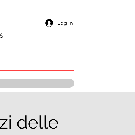
Log In
S
i delle