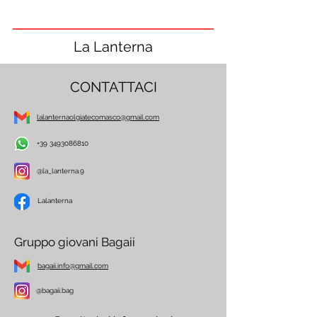
La Lanterna
CONTATTACI
lalanternaolgiatecomasco@gmail.com
+39 3493086810
@la_lanterna.9
Lalanterna
Gruppo giovani Bagaii
bagaii.info@gmail.com
@bagaii.bag