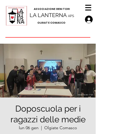
A
SSOCIAZIONE GENITORI
LA LANTERNA
APS
OLGIATE COMASCO
Doposcuola per i
ragazzi delle medie
lun 06 gen
  |  
Olgiate Comasco