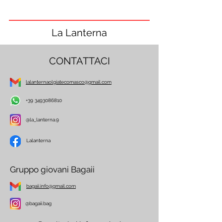
La Lanterna
CONTATTACI
lalanternaolgiatecomasco@gmail.com
+39 3493086810
@la_lanterna.9
Lalanterna
Gruppo giovani Bagaii
bagaii.info@gmail.com
@bagaii.bag