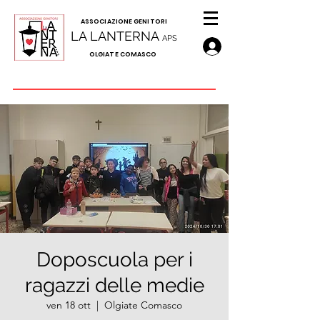
A
SSOCIAZIONE GENITORI
LA LANTERNA
APS
OLGIATE COMASCO
Doposcuola per i
ragazzi delle medie
ven 18 ott
  |  
Olgiate Comasco