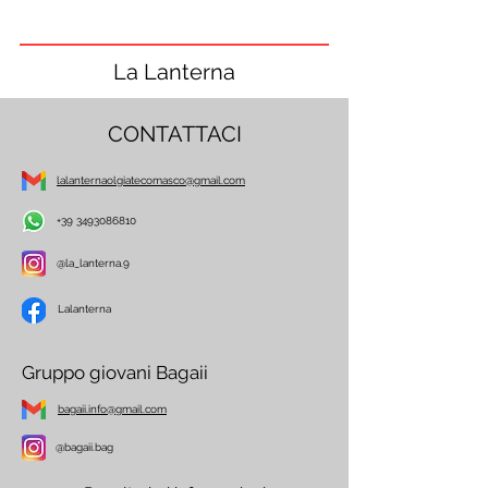
La Lanterna
CONTATTACI
lalanternaolgiatecomasco@gmail.com
+39 3493086810
@la_lanterna.9
Lalanterna
Gruppo giovani Bagaii
bagaii.info@gmail.com
@bagaii.bag