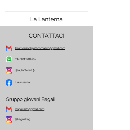
La Lanterna
CONTATTACI
lalanternaolgiatecomasco@gmail.com
+39 3493086810
@la_lanterna.9
Lalanterna
Gruppo giovani Bagaii
bagaii.info@gmail.com
@bagaii.bag