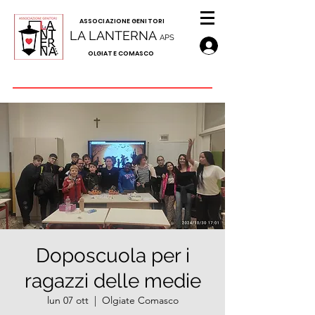
A
SSOCIAZIONE GENITORI
LA LANTERNA
APS
OLGIATE COMASCO
Doposcuola per i
ragazzi delle medie
lun 07 ott
  |  
Olgiate Comasco