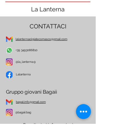
La Lanterna
CONTATTACI
lalanternaolgiatecomasco@gmail.com
+39 3493086810
@la_lanterna.9
Lalanterna
Gruppo giovani Bagaii
bagaii.info@gmail.com
@bagaii.bag
Per ulteriori informazioni