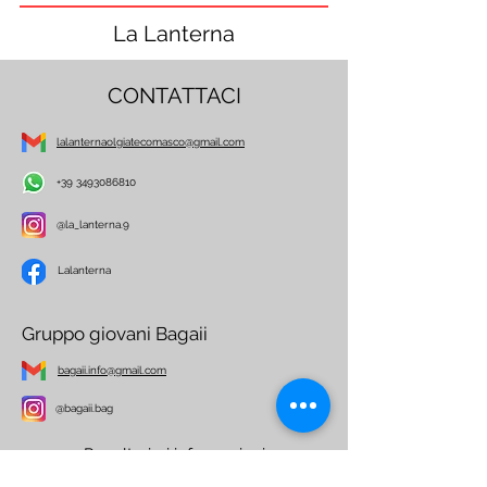
La Lanterna
CONTATTACI
lalanternaolgiatecomasco@gmail.com
+39 3493086810
@la_lanterna.9
Lalanterna
Gruppo giovani Bagaii
bagaii.info@gmail.com
@bagaii.bag
Per ulteriori informazioni