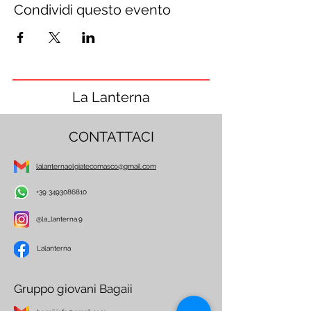
Condividi questo evento
La Lanterna
CONTATTACI
lalanternaolgiatecomasco@gmail.com
+39 3493086810
@la_lanterna.9
Lalanterna
Gruppo giovani Bagaii