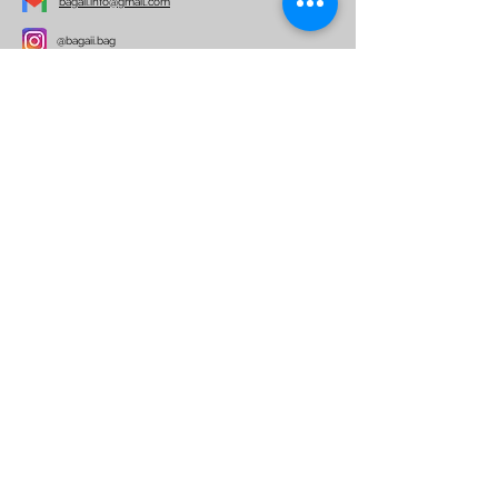
bagaii.info@gmail.com
@bagaii.bag
Per ulteriori informazioni
Nome
Email
Telefono
Indirizzo
Oggetto