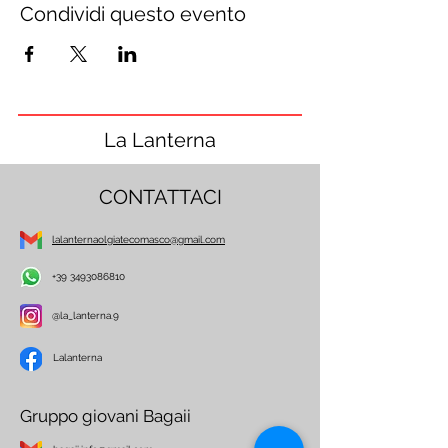
Condividi questo evento
La Lanterna
CONTATTACI
lalanternaolgiatecomasco@gmail.com
+39 3493086810
@la_lanterna.9
Lalanterna
Gruppo giovani Bagaii