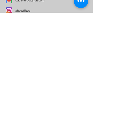
bagaii.info@gmail.com
@bagaii.bag
Per ulteriori informazioni
Nome
Email
Telefono
Indirizzo
Oggetto