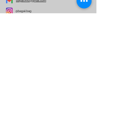
bagaii.info@gmail.com
@bagaii.bag
Per ulteriori informazioni
Nome
Email
Telefono
Indirizzo
Oggetto