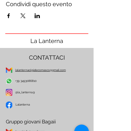
Condividi questo evento
La Lanterna
CONTATTACI
lalanternaolgiatecomasco@gmail.com
+39 3493086810
@la_lanterna.9
Lalanterna
Gruppo giovani Bagaii