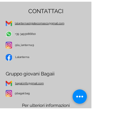
CONTATTACI
lalanternaolgiatecomasco@gmail.com
+39 3493086810
@la_lanterna.9
Lalanterna
Gruppo giovani Bagaii
bagaii.info@gmail.com
@bagaii.bag
Per ulteriori informazioni
Nome