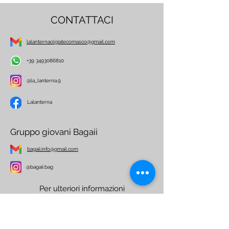
CONTATTACI
lalanternaolgiatecomasco@gmail.com
+39 3493086810
@la_lanterna.9
Lalanterna
Gruppo giovani Bagaii
bagaii.info@gmail.com
@bagaii.bag
Per ulteriori informazioni
Nome