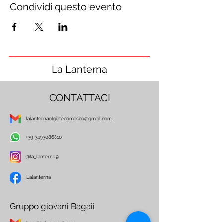
Condividi questo evento
La Lanterna
CONTATTACI
lalanternaolgiatecomasco@gmail.com
+39 3493086810
@la_lanterna.9
Lalanterna
Gruppo giovani Bagaii