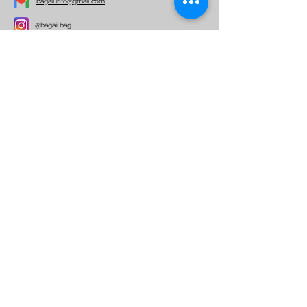
bagaii.info@gmail.com
@bagaii.bag
Per ulteriori informazioni
Nome
Email
Telefono
Indirizzo
Oggetto