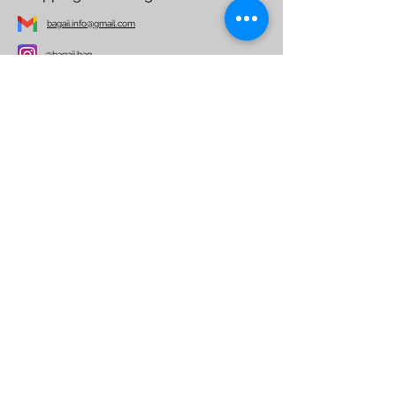
bagaii.info@gmail.com
@bagaii.bag
Per ulteriori informazioni
Nome
Email
Telefono
Indirizzo