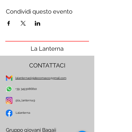
Condividi questo evento
La Lanterna
CONTATTACI
lalanternaolgiatecomasco@gmail.com
+39 3493086810
@la_lanterna.9
Lalanterna
Gruppo giovani Bagaii