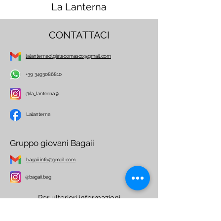
La Lanterna
CONTATTACI
lalanternaolgiatecomasco@gmail.com
+39 3493086810
@la_lanterna.9
Lalanterna
Gruppo giovani Bagaii
bagaii.info@gmail.com
@bagaii.bag
Per ulteriori informazioni
Nome